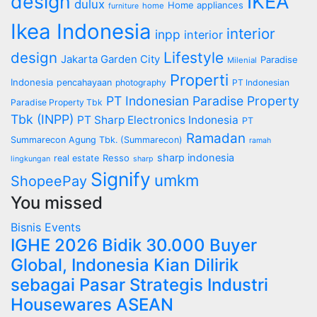
IKEA
design
dulux
Home appliances
home
furniture
Ikea Indonesia
interior
inpp
interior
design
Lifestyle
Jakarta Garden City
Paradise
Milenial
Properti
Indonesia
pencahayaan
photography
PT Indonesian
PT Indonesian Paradise Property
Paradise Property Tbk
Tbk (INPP)
PT Sharp Electronics Indonesia
PT
Ramadan
Summarecon Agung Tbk. (Summarecon)
ramah
sharp indonesia
Resso
real estate
lingkungan
sharp
Signify
umkm
ShopeePay
You missed
Bisnis
Events
IGHE 2026 Bidik 30.000 Buyer
Global, Indonesia Kian Dilirik
sebagai Pasar Strategis Industri
Housewares ASEAN