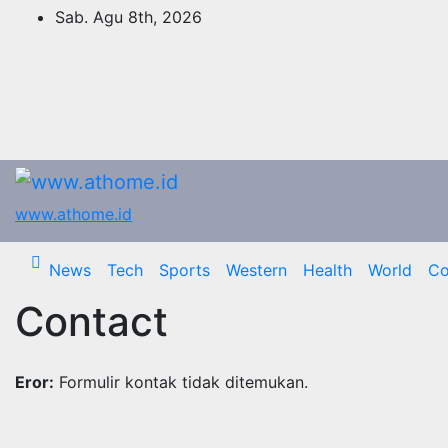
Skip
Sab. Agu 8th, 2026
to
content
www.athome.id
News
Tech
Sports
Western
Health
World
Co
Contact
Eror:
Formulir kontak tidak ditemukan.