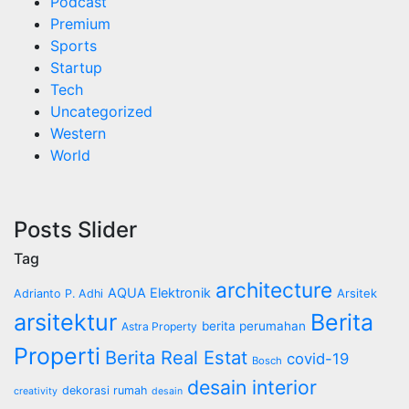
Podcast
Premium
Sports
Startup
Tech
Uncategorized
Western
World
Posts Slider
Tag
architecture
AQUA Elektronik
Arsitek
Adrianto P. Adhi
arsitektur
Berita
berita perumahan
Astra Property
Properti
Berita Real Estat
covid-19
Bosch
desain interior
dekorasi rumah
creativity
desain