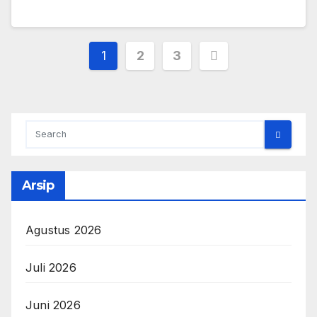
Paginasi
1
2
3
pos
Arsip
Agustus 2026
Juli 2026
Juni 2026