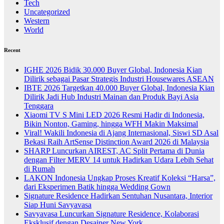
Tech
Uncategorized
Western
World
Recent
IGHE 2026 Bidik 30.000 Buyer Global, Indonesia Kian
Dilirik sebagai Pasar Strategis Industri Housewares ASEAN
IBTE 2026 Targetkan 40.000 Buyer Global, Indonesia Kian
Dilirik Jadi Hub Industri Mainan dan Produk Bayi Asia
Tenggara
Xiaomi TV S Mini LED 2026 Resmi Hadir di Indonesia,
Bikin Nonton, Gaming, hingga WFH Makin Maksimal
Viral! Wakili Indonesia di Ajang Internasional, Siswi SD Asal
Bekasi Raih ArtSense Distinction Award 2026 di Malaysia
SHARP Luncurkan AIREST, AC Split Pertama di Dunia
dengan Filter MERV 14 untuk Hadirkan Udara Lebih Sehat
di Rumah
LAKON Indonesia Ungkap Proses Kreatif Koleksi “Harsa”,
dari Eksperimen Batik hingga Wedding Gown
Signature Residence Hadirkan Sentuhan Nusantara, Interior
Siap Huni Savyavasa
Savyavasa Luncurkan Signature Residence, Kolaborasi
Eksklusif dengan Desainer New York