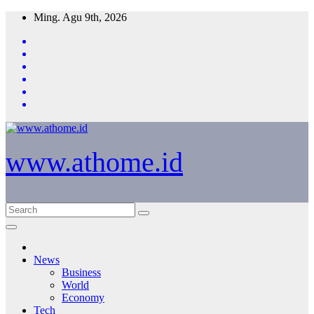
Skip
Ming. Agu 9th, 2026
to
content
www.athome.id
News
Business
World
Economy
Tech