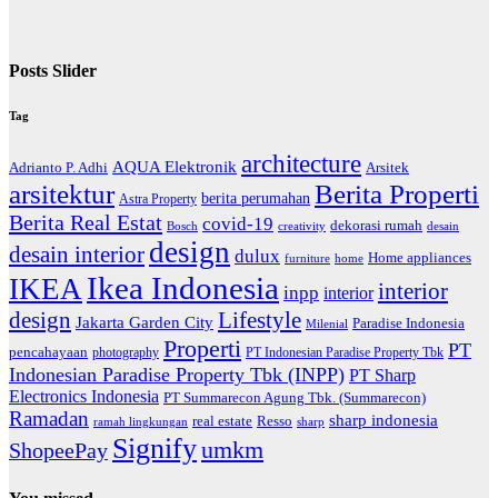
Posts Slider
Tag
architecture
AQUA Elektronik
Arsitek
Adrianto P. Adhi
arsitektur
Berita Properti
berita perumahan
Astra Property
Berita Real Estat
covid-19
dekorasi rumah
Bosch
creativity
desain
design
desain interior
dulux
Home appliances
home
furniture
Ikea Indonesia
IKEA
interior
inpp
interior
Lifestyle
design
Jakarta Garden City
Paradise Indonesia
Milenial
Properti
PT
pencahayaan
photography
PT Indonesian Paradise Property Tbk
Indonesian Paradise Property Tbk (INPP)
PT Sharp
Electronics Indonesia
PT Summarecon Agung Tbk. (Summarecon)
Ramadan
sharp indonesia
Resso
real estate
ramah lingkungan
sharp
Signify
umkm
ShopeePay