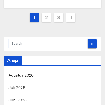
Paginasi
1
2
3
pos
Arsip
Agustus 2026
Juli 2026
Juni 2026