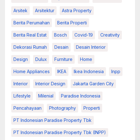
Arsitek
Arsitektur
Astra Property
Berita Perumahan
Berita Properti
Berita Real Estat
Bosch
Covid-19
Creativity
Dekorasi Rumah
Desain
Desain Interior
Design
Dulux
Furniture
Home
Home Appliances
IKEA
Ikea Indonesia
Inpp
Interior
Interior Design
Jakarta Garden City
Lifestyle
Milenial
Paradise Indonesia
Pencahayaan
Photography
Properti
PT Indonesian Paradise Property Tbk
PT Indonesian Paradise Property Tbk (INPP)