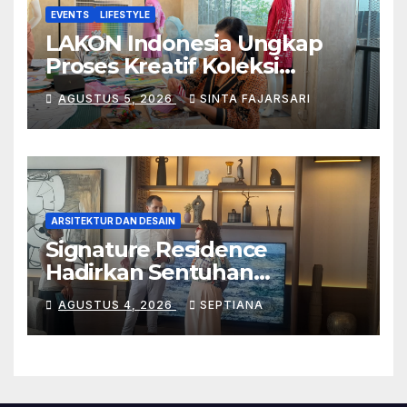
EVENTS
LIFESTYLE
LAKON Indonesia Ungkap
Proses Kreatif Koleksi
“Harsa”, dari Eksperimen
AGUSTUS 5, 2026
SINTA FAJARSARI
Batik hingga Wedding Gown
ARSITEKTUR DAN DESAIN
Signature Residence
Hadirkan Sentuhan
Nusantara, Interior Siap Huni
AGUSTUS 4, 2026
SEPTIANA
Savyavasa