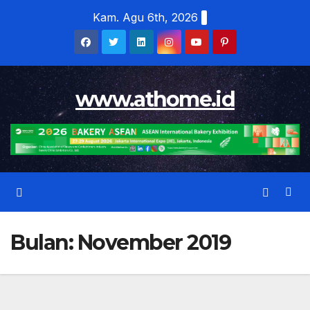
Skip
Kam. Agu 6th, 2026
to
content
www.athome.id
Bulan:
November 2019