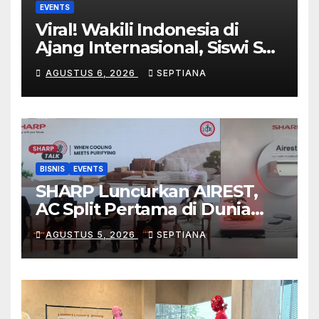
EVENTS
Viral! Wakili Indonesia di
Ajang Internasional, Siswi SD
Asal Bekasi Raih ArtSense
AGUSTUS 6, 2026
SEPTIANA
Distinction Award 2026 di
Malaysia
BISNIS
EVENTS
SHARP Luncurkan AIREST,
AC Split Pertama di Dunia
dengan Filter MERV 14 untuk
AGUSTUS 5, 2026
SEPTIANA
Hadirkan Udara Lebih Sehat
di Rumah