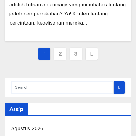
adalah tulisan atau image yang membahas tentang
jodoh dan pernikahan? Ya! Konten tentang
percintaan, kegelisahan mereka…
Paginasi
1
2
3
pos
Arsip
Agustus 2026