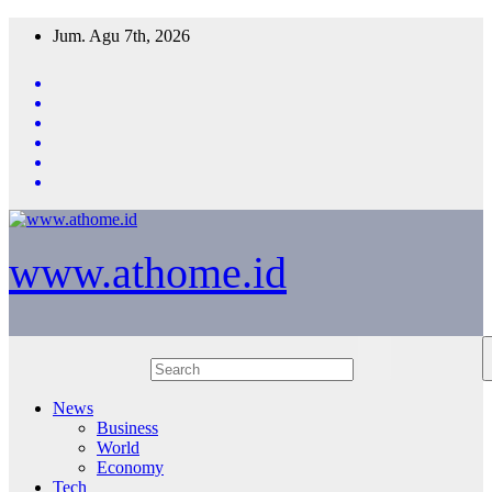
Skip
Jum. Agu 7th, 2026
to
content
www.athome.id
News
Business
World
Economy
Tech