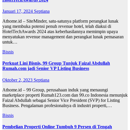
Januari 17, 2024
Septiana
Athome.id – SiteMinder, satu-satunya platform perangkat lunak
yang membuka potensi penuh revenue hotel, telah diakui di
HotelTechAwards 2024 atas keberhasilannya memimpin upaya
menyatukan revenue management dan perangkat lunak pemasaran
untuk…
Bisnis
Perkuat Lini Bisnis, 99 Group Tunjuk Faizal Abdullah
Rumah.com jadi Senior VP Listing Business
Oktober 2, 2023
Septiana
Athome.id – 99 Group, perusahaan induk yang menaungi
marketplace properti Rumah123.com dan 99.co Indonesia menunjuk
Faizal Abdullah sebagai Senior Vice President (SVP) for Listing
Business. Pengalaman profesionalnya di industri properti,…
Bisnis
Pembelian Properti Online Tumbuh 9 Persen di Tengah