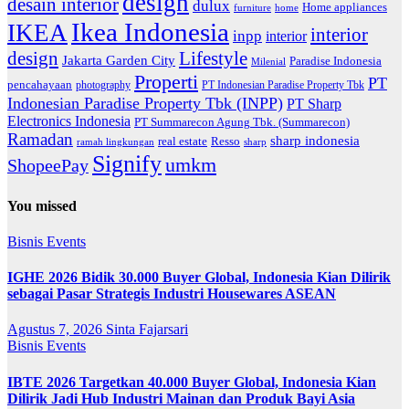
design
desain interior
dulux
Home appliances
home
furniture
Ikea Indonesia
IKEA
interior
inpp
interior
Lifestyle
design
Jakarta Garden City
Paradise Indonesia
Milenial
Properti
PT
pencahayaan
photography
PT Indonesian Paradise Property Tbk
Indonesian Paradise Property Tbk (INPP)
PT Sharp
Electronics Indonesia
PT Summarecon Agung Tbk. (Summarecon)
Ramadan
sharp indonesia
Resso
real estate
ramah lingkungan
sharp
Signify
umkm
ShopeePay
You missed
Bisnis
Events
IGHE 2026 Bidik 30.000 Buyer Global, Indonesia Kian Dilirik
sebagai Pasar Strategis Industri Housewares ASEAN
Agustus 7, 2026
Sinta Fajarsari
Bisnis
Events
IBTE 2026 Targetkan 40.000 Buyer Global, Indonesia Kian
Dilirik Jadi Hub Industri Mainan dan Produk Bayi Asia