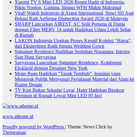
Xiaomi TV S Mini LED 2026 Resmi Hadir di Indonesia,
Bikin Nonton, Gaming, hingga WFH Makin Maksimal
Viral! Wakili Indonesia di Ajang Internasional, Siswi SD Asal
Bekasi Raih ArtSense Distinction Award 2026 di Malaysia
SHARP Luncurkan AIREST, AC Split Pertama di Dunia
dengan Filter MERV 14 untuk Hadirkan Udara Lebih Sehat
di Rumah
LAKON Indonesia Ungkap Proses Kreatif Koleksi “Harsa”,
dari Eksperimen Batik hingga Wedding Gown
Signature Residence Hadirkan Sentuhan Nusantara, Interior
Siap Huni Savyavasa
Savyavasa Luncurkan Signature Residence, Kolaborasi
Eksklusif dengan Desainer New York
Moire Rugs Hadirkan “Tapak Tumbuh”, Instalasi yang
Mengajak Publik Menyusuri Perjalanan Material dari Alam ke
Ruang Desain
TV Kini Bukan Sekadar Layar, Haier Hadirkan Bioskop
Premium di Rumah Lewat Mini LED 85 Inci
www.athome.id
Proudly powered by WordPress
|
Theme: News Click by
Themeansar
.