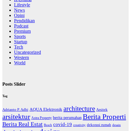
Lifestyle
News
Opini
Pendidikan
Podcast
Premium
Sports
Startup
Tech
Uncategorized
Western
World
Posts Slider
Tag
architecture
AQUA Elektronik
Arsitek
Adrianto P. Adhi
arsitektur
Berita Properti
berita perumahan
Astra Property
Berita Real Estat
covid-19
dekorasi rumah
Bosch
creativity
desain