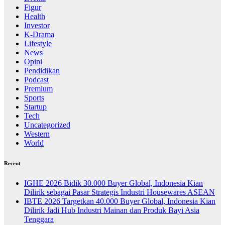
Figur
Health
Investor
K-Drama
Lifestyle
News
Opini
Pendidikan
Podcast
Premium
Sports
Startup
Tech
Uncategorized
Western
World
Recent
IGHE 2026 Bidik 30.000 Buyer Global, Indonesia Kian
Dilirik sebagai Pasar Strategis Industri Housewares ASEAN
IBTE 2026 Targetkan 40.000 Buyer Global, Indonesia Kian
Dilirik Jadi Hub Industri Mainan dan Produk Bayi Asia
Tenggara