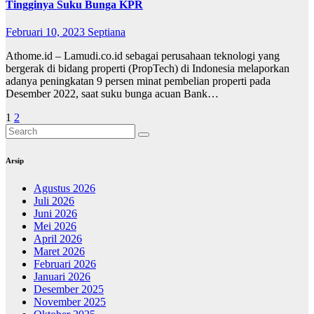
Tingginya Suku Bunga KPR
Februari 10, 2023
Septiana
Athome.id – Lamudi.co.id sebagai perusahaan teknologi yang
bergerak di bidang properti (PropTech) di Indonesia melaporkan
adanya peningkatan 9 persen minat pembelian properti pada
Desember 2022, saat suku bunga acuan Bank…
Paginasi
1
2
pos
Arsip
Agustus 2026
Juli 2026
Juni 2026
Mei 2026
April 2026
Maret 2026
Februari 2026
Januari 2026
Desember 2025
November 2025