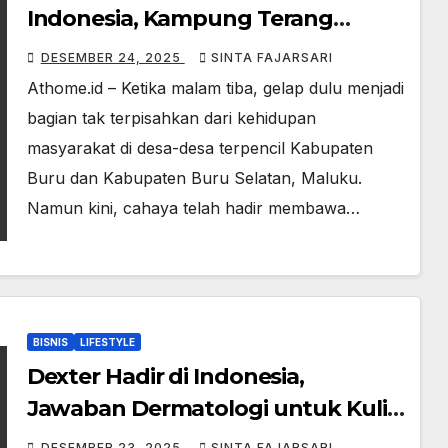
Indonesia, Kampung Terang
Hemat Energi Ubah Wajah Desa di
DESEMBER 24, 2025
SINTA FAJARSARI
Maluku
Athome.id – Ketika malam tiba, gelap dulu menjadi
bagian tak terpisahkan dari kehidupan
masyarakat di desa-desa terpencil Kabupaten
Buru dan Kabupaten Buru Selatan, Maluku.
Namun kini, cahaya telah hadir membawa…
BISNIS
LIFESTYLE
Dexter Hadir di Indonesia,
Jawaban Dermatologi untuk Kulit
Bayi di Iklim Tropis
DESEMBER 23, 2025
SINTA FAJARSARI