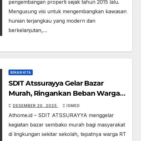
pengembangan properti sejak tahun 2015 lalu.
Mengusung visi untuk mengembangkan kawasan
hunian terjangkau yang modern dan
berkelanjutan,…
BEKASI KITA
SDIT Atssurayya Gelar Bazar
Murah, Ringankan Beban Warga
Jelang Akhir Tahun
DESEMBER 20, 2025
ISMED
Athome.id – SDIT ATSSURAYYA menggelar
kegiatan bazar sembako murah bagi masyarakat
di lingkungan sekitar sekolah, tepatnya warga RT