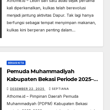
Athome.id – Lebih dari satu abad sejak pertama
kali diperkenalkan, kulkas telah berevolusi
menjadi jantung aktivitas Dapur. Tak lagi hanya
berfungsi sebagai tempat menyimpan makanan,
kulkas kini berperan penting dalam…
BEKASI KITA
Pemuda Muhammadiyah
Kabupaten Bekasi Periode 2025–
2029 Siap Gelar Pelantikan Januari
DESEMBER 22, 2025
SEPTIANA
2026
Athome.id – Pimpinan Daerah Pemuda
Muhammadiyah (PDPM) Kabupaten Bekasi