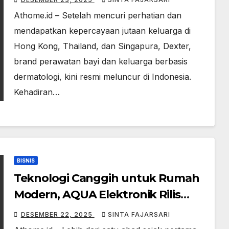
Athome.id – Setelah mencuri perhatian dan
mendapatkan kepercayaan jutaan keluarga di
Hong Kong, Thailand, dan Singapura, Dexter,
brand perawatan bayi dan keluarga berbasis
dermatologi, kini resmi meluncur di Indonesia.
Kehadiran…
BISNIS
Teknologi Canggih untuk Rumah
Modern, AQUA Elektronik Rilis
Kulkas Premium AQR-
DESEMBER 22, 2025
SINTA FAJARSARI
CSE696RSV(SL)