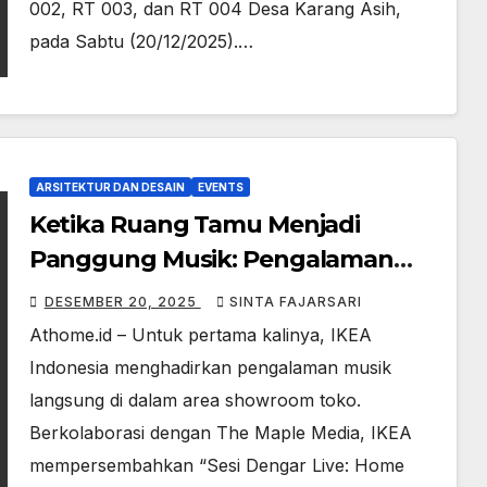
002, RT 003, dan RT 004 Desa Karang Asih,
pada Sabtu (20/12/2025).…
ARSITEKTUR DAN DESAIN
EVENTS
Ketika Ruang Tamu Menjadi
Panggung Musik: Pengalaman
Home Concert Pertama di IKEA
DESEMBER 20, 2025
SINTA FAJARSARI
Indonesia
Athome.id – Untuk pertama kalinya, IKEA
Indonesia menghadirkan pengalaman musik
langsung di dalam area showroom toko.
Berkolaborasi dengan The Maple Media, IKEA
mempersembahkan “Sesi Dengar Live: Home