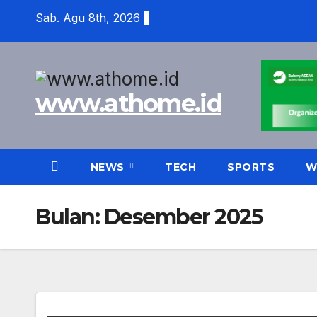
Skip
Sab. Agu 8th, 2026
to
content
www.athome.id
NEWS
TECH
SPORTS
W
Bulan:
Desember 2025