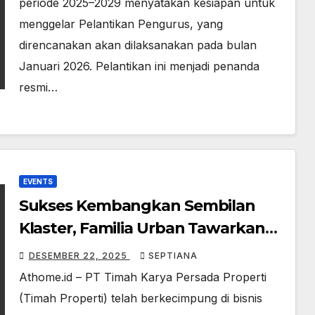
periode 2025–2029 menyatakan kesiapan untuk
menggelar Pelantikan Pengurus, yang
direncanakan akan dilaksanakan pada bulan
Januari 2026. Pelantikan ini menjadi penanda
resmi…
EVENTS
Sukses Kembangkan Sembilan
Klaster, Familia Urban Tawarkan
Klaster Ke-10 Rumah Sehat dan
DESEMBER 22, 2025
SEPTIANA
Ramah Lingkungan
Athome.id – PT Timah Karya Persada Properti
(Timah Properti) telah berkecimpung di bisnis