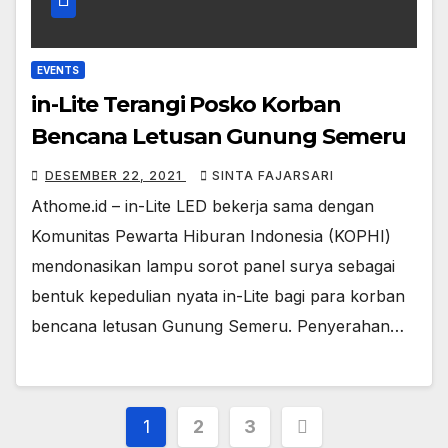
EVENTS
in-Lite Terangi Posko Korban
Bencana Letusan Gunung Semeru
DESEMBER 22, 2021
SINTA FAJARSARI
Athome.id – in-Lite LED bekerja sama dengan
Komunitas Pewarta Hiburan Indonesia (KOPHI)
mendonasikan lampu sorot panel surya sebagai
bentuk kepedulian nyata in-Lite bagi para korban
bencana letusan Gunung Semeru. Penyerahan…
Paginasi
1
2
3