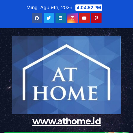
Skip
Ming. Agu 9th, 2026
4:04:54 PM
to
content
www.athome.id