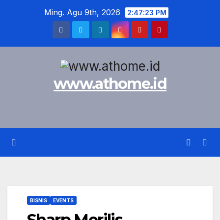
Skip
Ming. Agu 9th, 2026
2:47:24 PM
to
content
www.athome.id
BISNIS
EVENTS
Sharp Merilis