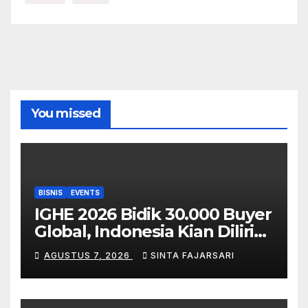
You missed
BISNIS
EVENTS
IGHE 2026 Bidik 30.000 Buyer
Global, Indonesia Kian Dilirik
sebagai Pasar Strategis
AGUSTUS 7, 2026
SINTA FAJARSARI
Industri Housewares ASEAN