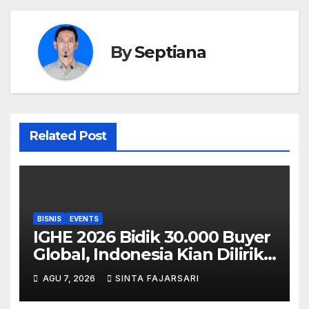
By
Septiana
Related Post
BISNIS
EVENTS
IGHE 2026 Bidik 30.000 Buyer
Global, Indonesia Kian Dilirik
sebagai Pasar Strategis
AGU 7, 2026
SINTA FAJARSARI
Industri Housewares ASEAN