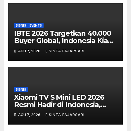
BISNIS
EVENTS
IBTE 2026 Targetkan 40.000
Buyer Global, Indonesia Kian
Dilirik Jadi Hub Industri
AGU 7, 2026
SINTA FAJARSARI
Mainan dan Produk Bayi Asia
Tenggara
BISNIS
Xiaomi TV S Mini LED 2026
Resmi Hadir di Indonesia,
Bikin Nonton, Gaming,
AGU 7, 2026
SINTA FAJARSARI
hingga WFH Makin Maksimal