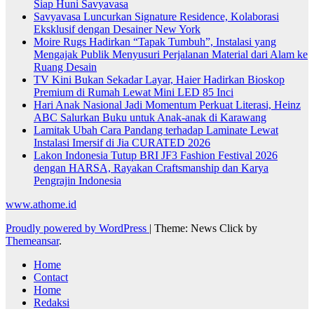
Siap Huni Savyavasa
Savyavasa Luncurkan Signature Residence, Kolaborasi
Eksklusif dengan Desainer New York
Moire Rugs Hadirkan “Tapak Tumbuh”, Instalasi yang
Mengajak Publik Menyusuri Perjalanan Material dari Alam ke
Ruang Desain
TV Kini Bukan Sekadar Layar, Haier Hadirkan Bioskop
Premium di Rumah Lewat Mini LED 85 Inci
Hari Anak Nasional Jadi Momentum Perkuat Literasi, Heinz
ABC Salurkan Buku untuk Anak-anak di Karawang
Lamitak Ubah Cara Pandang terhadap Laminate Lewat
Instalasi Imersif di Jia CURATED 2026
Lakon Indonesia Tutup BRI JF3 Fashion Festival 2026
dengan HARSA, Rayakan Craftsmanship dan Karya
Pengrajin Indonesia
www.athome.id
Proudly powered by WordPress
|
Theme: News Click by
Themeansar
.
Home
Contact
Home
Redaksi