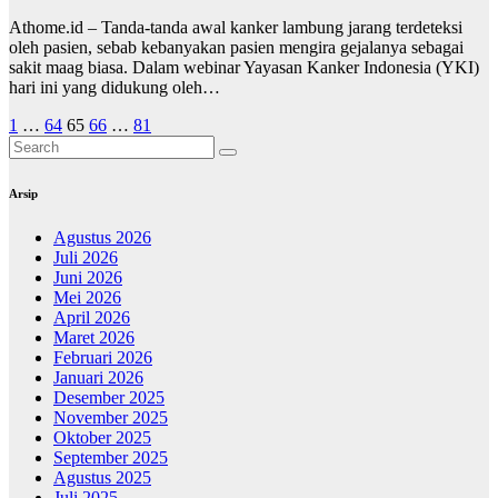
Athome.id – Tanda-tanda awal kanker lambung jarang terdeteksi
oleh pasien, sebab kebanyakan pasien mengira gejalanya sebagai
sakit maag biasa. Dalam webinar Yayasan Kanker Indonesia (YKI)
hari ini yang didukung oleh…
Paginasi
1
…
64
65
66
…
81
pos
Arsip
Agustus 2026
Juli 2026
Juni 2026
Mei 2026
April 2026
Maret 2026
Februari 2026
Januari 2026
Desember 2025
November 2025
Oktober 2025
September 2025
Agustus 2025
Juli 2025