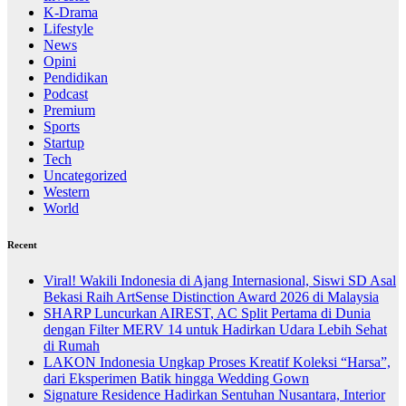
K-Drama
Lifestyle
News
Opini
Pendidikan
Podcast
Premium
Sports
Startup
Tech
Uncategorized
Western
World
Recent
Viral! Wakili Indonesia di Ajang Internasional, Siswi SD Asal
Bekasi Raih ArtSense Distinction Award 2026 di Malaysia
SHARP Luncurkan AIREST, AC Split Pertama di Dunia
dengan Filter MERV 14 untuk Hadirkan Udara Lebih Sehat
di Rumah
LAKON Indonesia Ungkap Proses Kreatif Koleksi “Harsa”,
dari Eksperimen Batik hingga Wedding Gown
Signature Residence Hadirkan Sentuhan Nusantara, Interior