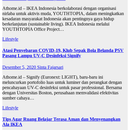
Athome.id – IKEA Indonesia berkolaborasi dengan organisasi
nirlaba untuk aktivis muda, YOUTHTOPIA, dalam meningkatkan
kesadaran masyarakat Indonesia akan pentingnya gaya hidup
berkelanjutan (sustainable living). IKEA Indonesia melalui
YOUTHTOPIA Office Project…
Lifestyle
Atasi Penyebaran COVID-19, Klub Sepak Bola Belanda PSV
Pasang Lampu UV-C Desinfeksi Signify
Desember 5, 2020
Sinta Fajarsari
Athome.id – Signify (Euronext: LIGHT), baru-baru ini
meluncurkan portofolio luas untuk luminer dan perangkat dengan
pencahayaan UV-C desinfeksi untuk pasar professional. Bersama
dengan Universitas Boston, perusahaan memvalidasi efektivitas
sumber cahaya…
Lifestyle
Tips Agar Ruang Belajar Terasa Aman dan Menyenangkan
Ala IKEA