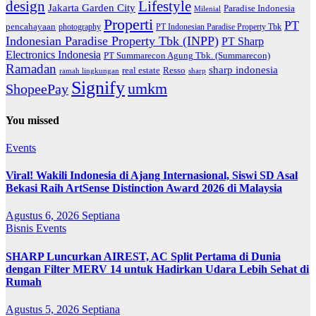
Lifestyle
design
Jakarta Garden City
Paradise Indonesia
Milenial
Properti
PT
pencahayaan
photography
PT Indonesian Paradise Property Tbk
Indonesian Paradise Property Tbk (INPP)
PT Sharp
Electronics Indonesia
PT Summarecon Agung Tbk. (Summarecon)
Ramadan
sharp indonesia
Resso
real estate
ramah lingkungan
sharp
Signify
umkm
ShopeePay
You missed
Events
Viral! Wakili Indonesia di Ajang Internasional, Siswi SD Asal
Bekasi Raih ArtSense Distinction Award 2026 di Malaysia
Agustus 6, 2026
Septiana
Bisnis
Events
SHARP Luncurkan AIREST, AC Split Pertama di Dunia
dengan Filter MERV 14 untuk Hadirkan Udara Lebih Sehat di
Rumah
Agustus 5, 2026
Septiana