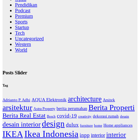
Pendidikan
Podcast
Premium
Sports
Startup
Tech
Uncategorized
Western
World
Posts Slider
Tag
architecture
AQUA Elektronik
Arsitek
Adrianto P. Adhi
arsitektur
Berita Properti
berita perumahan
Astra Property
Berita Real Estat
covid-19
dekorasi rumah
Bosch
creativity
desain
design
desain interior
dulux
Home appliances
home
furniture
Ikea Indonesia
IKEA
interior
inpp
interior