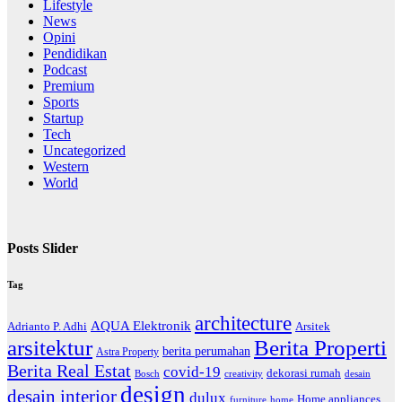
Lifestyle
News
Opini
Pendidikan
Podcast
Premium
Sports
Startup
Tech
Uncategorized
Western
World
Posts Slider
Tag
architecture
AQUA Elektronik
Arsitek
Adrianto P. Adhi
arsitektur
Berita Properti
berita perumahan
Astra Property
Berita Real Estat
covid-19
dekorasi rumah
Bosch
creativity
desain
design
desain interior
dulux
Home appliances
home
furniture