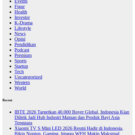
Events
Figur
Health
Investor
K-Drama
Lifestyle
News
Opini
Pendidikan
Podcast
Premium
Sports
Startup
Tech
Uncategorized
Western
World
Recent
IBTE 2026 Targetkan 40.000 Buyer Global, Indonesia Kian
Dilirik Jadi Hub Industri Mainan dan Produk Bayi Asia
Tenggara
Xiaomi TV S Mini LED 2026 Resmi Hadir di Indonesia,
Bikin Nonton, Gaming, hingga WFH Makin Maksimal