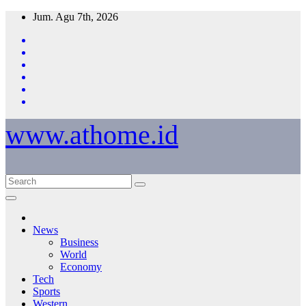
Skip
Jum. Agu 7th, 2026
to
content
www.athome.id
News
Business
World
Economy
Tech
Sports
Western