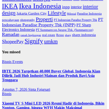
Ikea Indonesia
IKEA
interior
inpp
interior
Lifestyle
design
Jakarta Garden City
Paradise Indonesia
Milenial
Properti
PT
pencahayaan
photography
PT Indonesian Paradise Property Tbk
Indonesian Paradise Property Tbk (INPP)
PT Sharp
Electronics Indonesia
PT Summarecon Agung Tbk. (Summarecon)
Ramadan
sharp indonesia
Resso
real estate
ramah lingkungan
sharp
Signify
umkm
ShopeePay
You missed
Bisnis
Events
IBTE 2026 Targetkan 40.000 Buyer Global, Indonesia Kian
Dilirik Jadi Hub Industri Mainan dan Produk Bayi Asia
Tenggara
Agustus 7, 2026
Sinta Fajarsari
Bisnis
Xiaomi TV S Mini LED 2026 Resmi Hadir di Indonesia, Bikin
Nonton, Gaming, hingga WFH Makin Maksimal