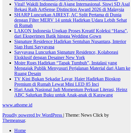
Viral! Wakili Indonesia di Ajang Internasional, Siswi SD Asal
Bekasi Raih ArtSense Distinction Award 2026 di Malaysia
SHARP Luncurkan AIREST, AC Split Pertama di Dunia
dengan Filter MERV 14 untuk Hadirkan Udara Lebih Sehat
di Rumah
LAKON Indonesia Ungkap Proses Kreatif Koleksi “Harsa”,
dari Eksperimen Batik hingga Wedding Gown
Signature Residence Hadirkan Sentuhan Nusantara, Interior
Siap Huni Savyavasa
Savyavasa Luncurkan Signature Residence, Kolaborasi
Eksklusif dengan Desainer New York
Moire Rugs Hadirkan “Tapak Tumbuh”, Instalasi yang
Mengajak Publik Menyusuri Perjalanan Material dari Alam ke
Ruang Desain
TV Kini Bukan Sekadar Layar, Haier Hadirkan Bioskop
Premium di Rumah Lewat Mini LED 85 Inci
Hari Anak Nasional Jadi Momentum Perkuat Literasi, Heinz
ABC Salurkan Buku untuk Anak-anak di Karawang
www.athome.id
Proudly powered by WordPress
|
Theme: News Click by
Themeansar
.
Home