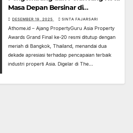
Masa Depan Bersinar di
PropertyGuru Asia Property
DESEMBER 19, 2025
SINTA FAJARSARI
Awards Grand Final ke-20
Athome.id – Ajang PropertyGuru Asia Property
Awards Grand Final ke-20 resmi ditutup dengan
meriah di Bangkok, Thailand, menandai dua
dekade apresiasi terhadap pencapaian terbaik
industri properti Asia. Digelar di The…