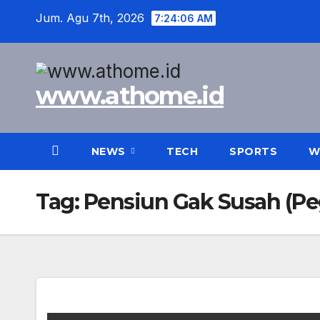
Skip
Jum. Agu 7th, 2026
7:24:07 AM
to
content
www.athome.id
NEWS
TECH
SPORTS
W
Tag:
Pensiun Gak Susah (Pe