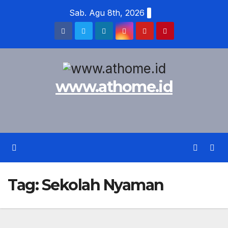
Skip
Sab. Agu 8th, 2026
to
content
www.athome.id
Tag:
Sekolah Nyaman