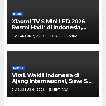
BISNIS
Xiaomi TV S Mini LED 2026
Resmi Hadir di Indonesia,
Bikin Nonton, Gaming,
AGUSTUS 7, 2026
SINTA FAJARSARI
hingga WFH Makin Maksimal
EVENTS
Viral! Wakili Indonesia di
Ajang Internasional, Siswi SD
Asal Bekasi Raih ArtSense
AGUSTUS 6, 2026
SEPTIANA
Distinction Award 2026 di
Malaysia