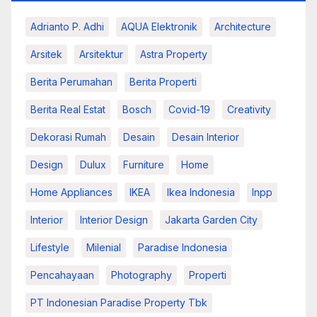
Adrianto P. Adhi
AQUA Elektronik
Architecture
Arsitek
Arsitektur
Astra Property
Berita Perumahan
Berita Properti
Berita Real Estat
Bosch
Covid-19
Creativity
Dekorasi Rumah
Desain
Desain Interior
Design
Dulux
Furniture
Home
Home Appliances
IKEA
Ikea Indonesia
Inpp
Interior
Interior Design
Jakarta Garden City
Lifestyle
Milenial
Paradise Indonesia
Pencahayaan
Photography
Properti
PT Indonesian Paradise Property Tbk