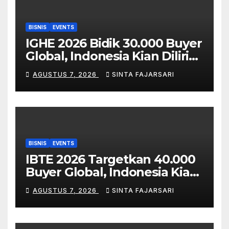
BISNIS
EVENTS
IGHE 2026 Bidik 30.000 Buyer
Global, Indonesia Kian Dilirik
sebagai Pasar Strategis
AGUSTUS 7, 2026
SINTA FAJARSARI
Industri Housewares ASEAN
BISNIS
EVENTS
IBTE 2026 Targetkan 40.000
Buyer Global, Indonesia Kian
Dilirik Jadi Hub Industri
AGUSTUS 7, 2026
SINTA FAJARSARI
Mainan dan Produk Bayi Asia
Tenggara