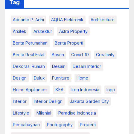
Tag
Adrianto P. Adhi
AQUA Elektronik
Architecture
Arsitek
Arsitektur
Astra Property
Berita Perumahan
Berita Properti
Berita Real Estat
Bosch
Covid-19
Creativity
Dekorasi Rumah
Desain
Desain Interior
Design
Dulux
Furniture
Home
Home Appliances
IKEA
Ikea Indonesia
Inpp
Interior
Interior Design
Jakarta Garden City
Lifestyle
Milenial
Paradise Indonesia
Pencahayaan
Photography
Properti