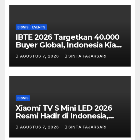
BISNIS
EVENTS
IBTE 2026 Targetkan 40.000
Buyer Global, Indonesia Kian
Dilirik Jadi Hub Industri
AGUSTUS 7, 2026
SINTA FAJARSARI
Mainan dan Produk Bayi Asia
Tenggara
BISNIS
Xiaomi TV S Mini LED 2026
Resmi Hadir di Indonesia,
Bikin Nonton, Gaming,
AGUSTUS 7, 2026
SINTA FAJARSARI
hingga WFH Makin Maksimal