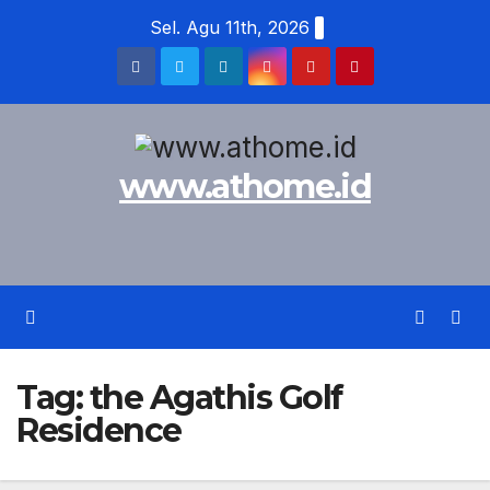
Skip
Sel. Agu 11th, 2026
to
content
www.athome.id
Tag:
the Agathis Golf
Residence