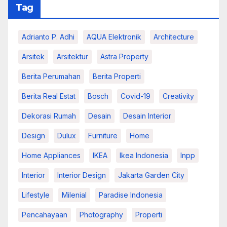
Tag
Adrianto P. Adhi
AQUA Elektronik
Architecture
Arsitek
Arsitektur
Astra Property
Berita Perumahan
Berita Properti
Berita Real Estat
Bosch
Covid-19
Creativity
Dekorasi Rumah
Desain
Desain Interior
Design
Dulux
Furniture
Home
Home Appliances
IKEA
Ikea Indonesia
Inpp
Interior
Interior Design
Jakarta Garden City
Lifestyle
Milenial
Paradise Indonesia
Pencahayaan
Photography
Properti