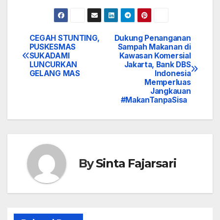
CEGAH STUNTING,
Dukung Penanganan
Navigasi
PUSKESMAS
Sampah Makanan di
SUKADAMI
Kawasan Komersial
pos
LUNCURKAN
Jakarta, Bank DBS
GELANG MAS
Indonesia
Memperluas
Jangkauan
#MakanTanpaSisa
By
Sinta Fajarsari