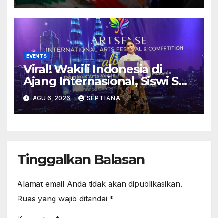
Tenggara
EVENTS
Viral! Wakili Indonesia di
Ajang Internasional, Siswi SD
Asal Bekasi Raih ArtSense
AGU 6, 2026
SEPTIANA
Distinction Award 2026 di
Malaysia
Tinggalkan Balasan
Alamat email Anda tidak akan dipublikasikan.
Ruas yang wajib ditandai
*