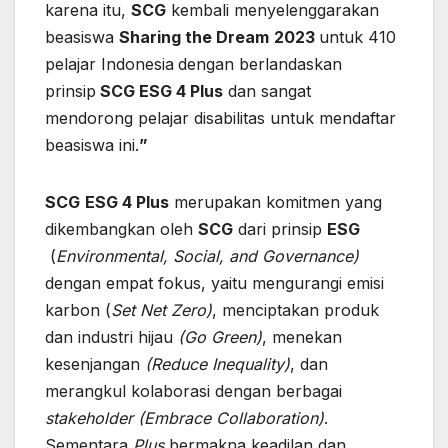
karena itu,
SCG
kembali menyelenggarakan
beasiswa
Sharing the Dream
2023
untuk 410
pelajar Indonesia
dengan berlandaskan
prinsip
SCG
ESG 4 Plus
dan sangat
mendorong pelajar disabilitas untuk mendaftar
beasiswa ini.
”
SCG
ESG 4 Plus
merupakan komitmen yang
dikembangkan oleh
SCG
dari prinsip
ESG
(
Environmental, Social, and Governance)
dengan empat fokus, yaitu mengurangi emisi
karbon (
Set Net Zero)
, menciptakan produk
dan industri hijau
(Go Green)
, menekan
kesenjangan
(Reduce Inequality)
, dan
merangkul kolaborasi dengan berbagai
stakeholder (Embrace Collaboration)
.
Sementara
Plus
bermakna keadilan dan