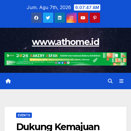
Skip
Jum. Agu 7th, 2026
6:07:48 AM
to
content
www.athome.id
EVENTS
Dukung Kemajuan