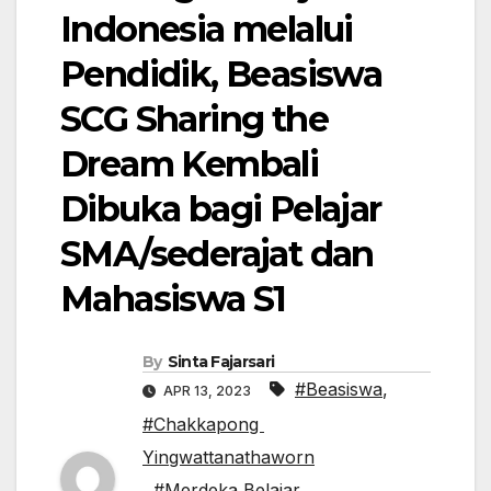
Indonesia melalui
Pendidik, Beasiswa
SCG Sharing the
Dream Kembali
Dibuka bagi Pelajar
SMA/sederajat dan
Mahasiswa S1
By
Sinta Fajarsari
#Beasiswa
,
APR 13, 2023
#Chakkapong
Yingwattanathaworn
,
#Merdeka Belajar
,