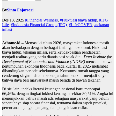
By
Sinta Fajarsari
Des 13, 2025
#Financial Wellness
,
#Fluktuasi biaya hidup
,
#IFG
Life
,
#Indonesia Financial Group (IFG)
,
#LifeCOVER
,
#tekanan
inflasi
Athome.id –
Memasuki tahun 2026, masyarakat Indonesia masih
akan berhadapan dengan berbagai tantangan ekonomi. Fluktuasi
biaya hidup, tekanan inflasi, serta ketidakpastian pendapatan
menjadi realitas yang perlu diantisipasi sejak dini.
Data Institute for
Development of Economics and Finance (INDEF)
mencatat bahwa
pertumbuhan ekonomi Indonesia pada kuartal III 2025 melambat
dibandingkan periode sebelumnya. Konsumsi rumah tangga yang
cenderung stagnan dalam beberapa tahun terakhir menjadi sinyal
bahwa daya beli masyarakat masih berada di bawah tekanan.
Di sisi lain, indeks literasi keuangan nasional baru mencapai
66,46%, dengan tingkat inklusi keuangan sekitar 80,51%. Angka ini
menunjukkan bahwa masih ada sebagian masyarakat yang belum
sepenuhnya siap secara finansial, terutama dalam aspek proteksi,
perencanaan jangka panjang, dan pengelolaan risiko.