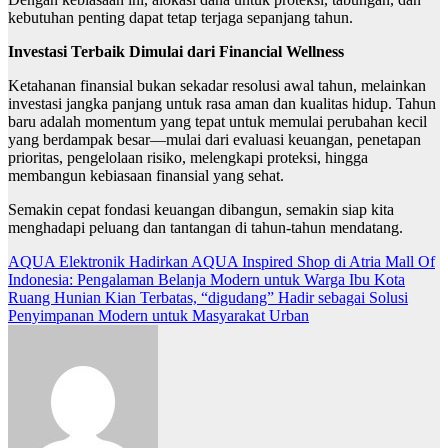
kebutuhan penting dapat tetap terjaga sepanjang tahun.
Investasi Terbaik Dimulai dari Financial Wellness
Ketahanan finansial bukan sekadar resolusi awal tahun, melainkan
investasi jangka panjang untuk rasa aman dan kualitas hidup. Tahun
baru adalah momentum yang tepat untuk memulai perubahan kecil
yang berdampak besar—mulai dari evaluasi keuangan, penetapan
prioritas, pengelolaan risiko, melengkapi proteksi, hingga
membangun kebiasaan finansial yang sehat.
Semakin cepat fondasi keuangan dibangun, semakin siap kita
menghadapi peluang dan tantangan di tahun-tahun mendatang.
Navigasi
AQUA Elektronik Hadirkan AQUA Inspired Shop di Atria Mall Of
Indonesia: Pengalaman Belanja Modern untuk Warga Ibu Kota
pos
Ruang Hunian Kian Terbatas, “digudang” Hadir sebagai Solusi
Penyimpanan Modern untuk Masyarakat Urban