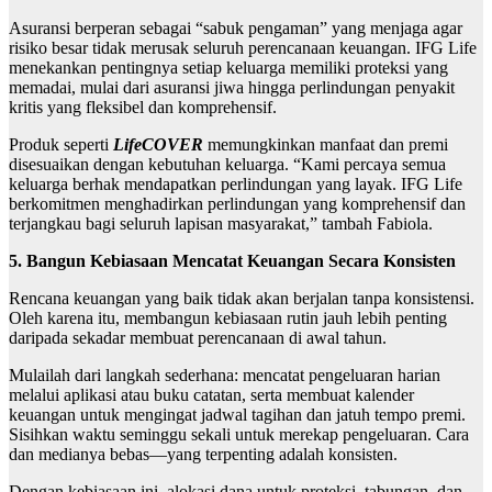
Asuransi berperan sebagai “sabuk pengaman” yang menjaga agar
risiko besar tidak merusak seluruh perencanaan keuangan. IFG Life
menekankan pentingnya setiap keluarga memiliki proteksi yang
memadai, mulai dari asuransi jiwa hingga perlindungan penyakit
kritis yang fleksibel dan komprehensif.
Produk seperti
LifeCOVER
memungkinkan manfaat dan premi
disesuaikan dengan kebutuhan keluarga. “Kami percaya semua
keluarga berhak mendapatkan perlindungan yang layak. IFG Life
berkomitmen menghadirkan perlindungan yang komprehensif dan
terjangkau bagi seluruh lapisan masyarakat,” tambah Fabiola.
5. Bangun Kebiasaan Mencatat Keuangan Secara Konsisten
Rencana keuangan yang baik tidak akan berjalan tanpa konsistensi.
Oleh karena itu, membangun kebiasaan rutin jauh lebih penting
daripada sekadar membuat perencanaan di awal tahun.
Mulailah dari langkah sederhana: mencatat pengeluaran harian
melalui aplikasi atau buku catatan, serta membuat kalender
keuangan untuk mengingat jadwal tagihan dan jatuh tempo premi.
Sisihkan waktu seminggu sekali untuk merekap pengeluaran. Cara
dan medianya bebas—yang terpenting adalah konsisten.
Dengan kebiasaan ini, alokasi dana untuk proteksi, tabungan, dan