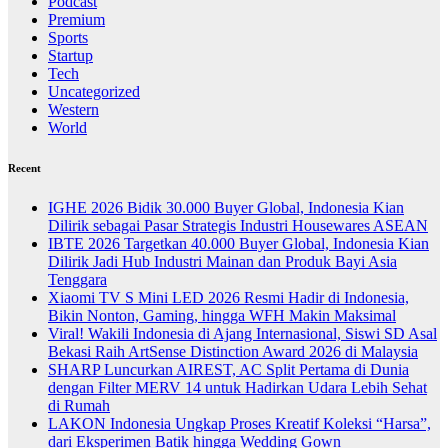
Podcast
Premium
Sports
Startup
Tech
Uncategorized
Western
World
Recent
IGHE 2026 Bidik 30.000 Buyer Global, Indonesia Kian
Dilirik sebagai Pasar Strategis Industri Housewares ASEAN
IBTE 2026 Targetkan 40.000 Buyer Global, Indonesia Kian
Dilirik Jadi Hub Industri Mainan dan Produk Bayi Asia
Tenggara
Xiaomi TV S Mini LED 2026 Resmi Hadir di Indonesia,
Bikin Nonton, Gaming, hingga WFH Makin Maksimal
Viral! Wakili Indonesia di Ajang Internasional, Siswi SD Asal
Bekasi Raih ArtSense Distinction Award 2026 di Malaysia
SHARP Luncurkan AIREST, AC Split Pertama di Dunia
dengan Filter MERV 14 untuk Hadirkan Udara Lebih Sehat
di Rumah
LAKON Indonesia Ungkap Proses Kreatif Koleksi “Harsa”,
dari Eksperimen Batik hingga Wedding Gown