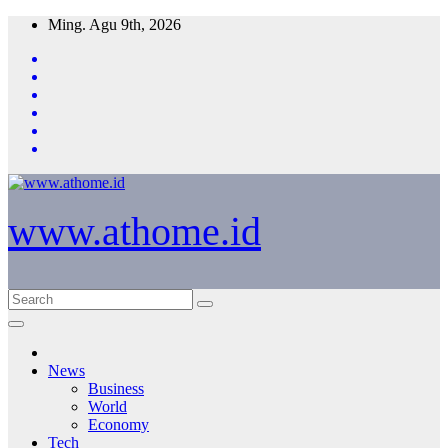
Skip
Ming. Agu 9th, 2026
to
content
www.athome.id
News
Business
World
Economy
Tech