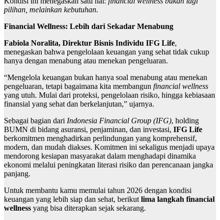
Kondisi ini menegaskan satu hal:
financial wellness bukan lagi
pilihan, melainkan kebutuhan.
Financial Wellness: Lebih dari Sekadar Menabung
Fabiola Noralita, Direktur Bisnis Individu IFG Life
,
menegaskan bahwa pengelolaan keuangan yang sehat tidak cukup
hanya dengan menabung atau menekan pengeluaran.
“Mengelola keuangan bukan hanya soal menabung atau menekan
pengeluaran, tetapi bagaimana kita membangun
financial wellness
yang utuh. Mulai dari proteksi, pengelolaan risiko, hingga kebiasaan
finansial yang sehat dan berkelanjutan,” ujarnya.
Sebagai bagian dari
Indonesia Financial Group (IFG)
, holding
BUMN di bidang asuransi, penjaminan, dan investasi,
IFG Life
berkomitmen menghadirkan perlindungan yang komprehensif,
modern, dan mudah diakses. Komitmen ini sekaligus menjadi upaya
mendorong kesiapan masyarakat dalam menghadapi dinamika
ekonomi melalui peningkatan literasi risiko dan perencanaan jangka
panjang.
Untuk membantu kamu memulai tahun 2026 dengan kondisi
keuangan yang lebih siap dan sehat, berikut
lima langkah financial
wellness
yang bisa diterapkan sejak sekarang.