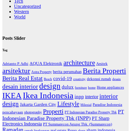
Tech
Uncategorized
Western
World
Posts Slider
Tag
architecture
AQUA Elektronik
Arsitek
Adrianto P. Adhi
arsitektur
Berita Properti
berita perumahan
Astra Property
Berita Real Estat
covid-19
dekorasi rumah
Bosch
creativity
desain
design
desain interior
dulux
Home appliances
home
furniture
Ikea Indonesia
IKEA
interior
inpp
interior
Lifestyle
design
Jakarta Garden City
Paradise Indonesia
Milenial
Properti
PT
pencahayaan
photography
PT Indonesian Paradise Property Tbk
Indonesian Paradise Property Tbk (INPP)
PT Sharp
Electronics Indonesia
PT Summarecon Agung Tbk. (Summarecon)
Ramadan
sharp indonesia
Resso
real estate
ramah lingkungan
sharp