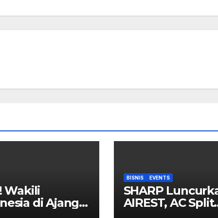
BISNIS
EVENTS
! Wakili
SHARP Luncurk
nesia di Ajang
AIREST, AC Split
rnasional, Siswi
Pertama di Duni