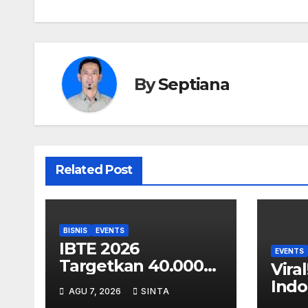
By
Septiana
Related Post
BISNIS
EVENTS
IBTE 2026
EVENTS
Targetkan 40.000
Viral
Buyer Global,
Indo
AGU 7, 2026
SINTA
Indonesia Kian
Inte