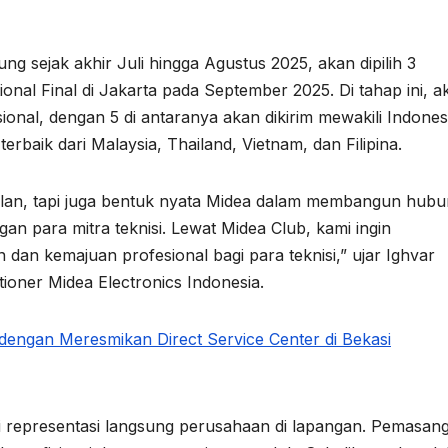
g sejak akhir Juli hingga Agustus 2025, akan dipilih 3
onal Final di Jakarta pada September 2025. Di tahap ini, a
sional, dengan 5 di antaranya akan dikirim mewakili Indones
rbaik dari Malaysia, Thailand, Vietnam, dan Filipina.
ilan, tapi juga bentuk nyata Midea dalam membangun hub
n para mitra teknisi. Lewat Midea Club, kami ingin
an kemajuan profesional bagi para teknisi,” ujar Ighvar
itioner Midea Electronics Indonesia.
dengan Meresmikan Direct Service Center di Bekasi
di representasi langsung perusahaan di lapangan. Pemasan