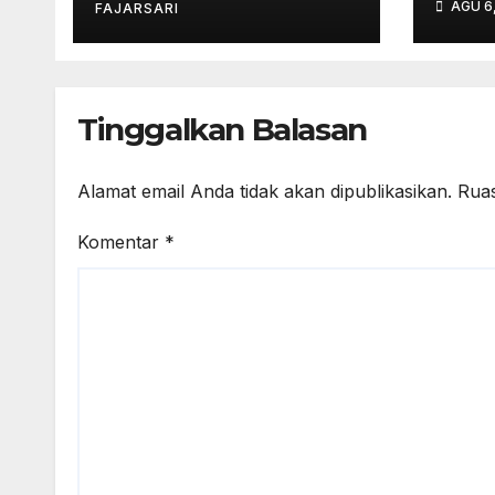
AGU 6
Dilirik Jadi Hub
FAJARSARI
SD A
Industri Mainan dan
ArtS
Produk Bayi Asia
Dist
Tenggara
2026
Tinggalkan Balasan
Alamat email Anda tidak akan dipublikasikan.
Ruas
Komentar
*