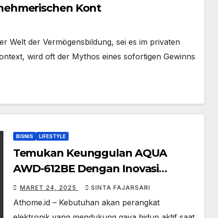
nehmerischen Kont
der Welt der Vermögensbildung, sei es im privaten
text, wird oft der Mythos eines sofortigen Gewinns
BISNIS
LIFESTYLE
Temukan Keunggulan AQUA
AWD-612BE Dengan Inovasi
Teknologi dalam Desain Stylish
MARET 24, 2025
SINTA FAJARSARI
Athome.id – Kebutuhan akan perangkat
elektronik yang mendukung gaya hidup aktif saat