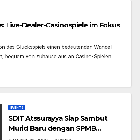
s: Live-Dealer-Casinospiele im Fokus
tion des Glücksspiels einen bedeutenden Wandel
weit, bequem von zuhause aus an Casino-Spielen
EVENTS
SDIT Atssurayya Siap Sambut
Murid Baru dengan SPMB
2025/2026