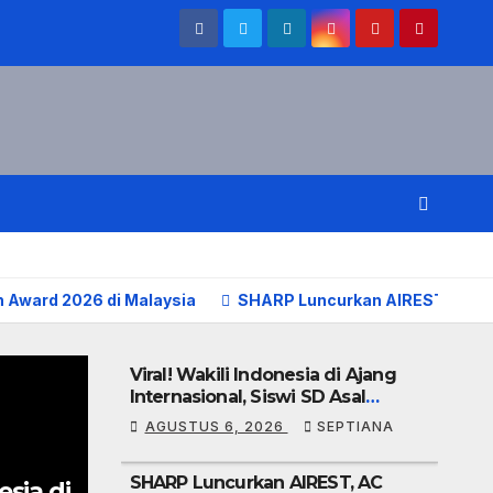
on Award 2026 di Malaysia
SHARP Luncurkan AIREST, AC Spl
Viral! Wakili Indonesia di Ajang
Internasional, Siswi SD Asal
Bekasi Raih ArtSense Distinction
AGUSTUS 6, 2026
SEPTIANA
Award 2026 di Malaysia
SHARP Luncurkan AIREST, AC
esia di