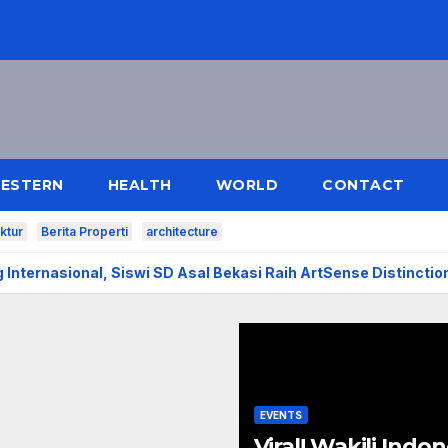
ESTERN
HEALTH
WORLD
CONTACT
ektur
Berita Properti
architecture
ang Internasional, Siswi SD Asal Bekasi Raih ArtSense Distincti
EVENTS
Viral! Wakili Indon