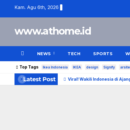
Skip
Kam. Agu 6th, 2026
to
content
www.athome.id
NEWS
TECH
SPORTS
W
Top Tags
Ikea Indonesia
IKEA
design
Signify
arsit
Latest Post
Viral! Wakili Indonesia di Aj