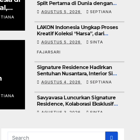
Split Pertama di Dunia dengan
al,
Filter MERV 14 untuk Hadirkan
AGUSTUS 5, 2026
SEPTIANA
si
Udara Lebih Sehat di Rumah
PTIANA
LAKON Indonesia Ungkap Proses
d 2026
Kreatif Koleksi “Harsa”, dari
Eksperimen Batik hingga
AGUSTUS 5, 2026
SINTA
Wedding Gown
FAJARSARI
Signature Residence Hadirkan
Sentuhan Nusantara, Interior Siap
n
Huni Savyavasa
AGUSTUS 4, 2026
SEPTIANA
PTIANA
Savyavasa Luncurkan Signature
RV 14
Residence, Kolaborasi Eksklusif
Udara
dengan Desainer New York
AGUSTUS 3, 2026
SINTA
umah
FAJARSARI
Moire Rugs Hadirkan “Tapak