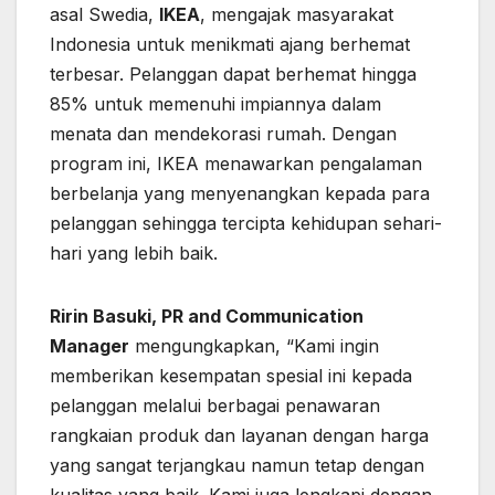
asal Swedia,
IKEA
, mengajak masyarakat
Indonesia untuk menikmati ajang berhemat
terbesar. Pelanggan dapat berhemat hingga
85% untuk memenuhi impiannya dalam
menata dan mendekorasi rumah. Dengan
program ini, IKEA menawarkan pengalaman
berbelanja yang menyenangkan kepada para
pelanggan sehingga tercipta kehidupan sehari-
hari yang lebih baik.
Ririn Basuki,
PR and Communication
Manager
mengungkapkan, “Kami ingin
memberikan kesempatan spesial ini kepada
pelanggan melalui berbagai penawaran
rangkaian produk dan layanan dengan harga
yang sangat terjangkau namun tetap dengan