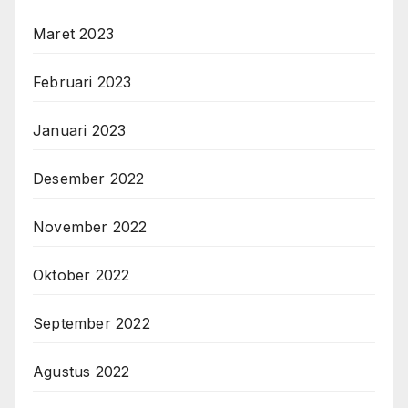
Maret 2023
Februari 2023
Januari 2023
Desember 2022
November 2022
Oktober 2022
September 2022
Agustus 2022