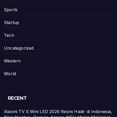
Sports
Startup
Tech
Uncategorized
Western
World
RECENT
Xiaomi TV S Mini LED 2026 Resmi Hadir di Indonesia,