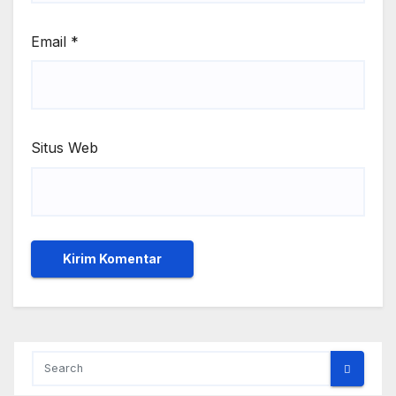
Email
*
Situs Web