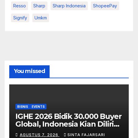
Resso
Sharp
Sharp Indonesia
ShopeePay
Signify
Umkm
You missed
BISNIS
EVENTS
IGHE 2026 Bidik 30.000 Buyer
Global, Indonesia Kian Dilirik
sebagai Pasar Strategis
AGUSTUS 7, 2026
SINTA FAJARSARI