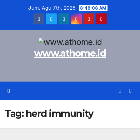
Skip
Jum. Agu 7th, 2026
8:48:09 AM
to
content
www.athome.id
Tag:
herd immunity