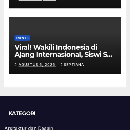
hingga WFH Makin Maksimal
EVENTS
Viral! Wakili Indonesia di
Ajang Internasional, Siswi SD
Asal Bekasi Raih ArtSense
AGUSTUS 6, 2026
SEPTIANA
Distinction Award 2026 di
Malaysia
KATEGORI
Arsitektur dan Desain