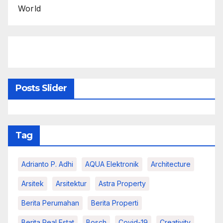
World
Posts Slider
Tag
Adrianto P. Adhi
AQUA Elektronik
Architecture
Arsitek
Arsitektur
Astra Property
Berita Perumahan
Berita Properti
Berita Real Estat
Bosch
Covid-19
Creativity