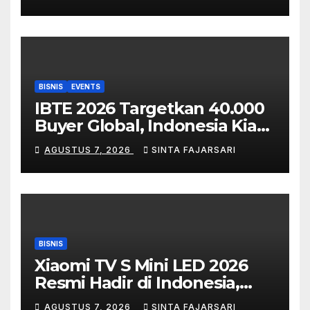
Industri Housewares ASEAN
BISNIS
EVENTS
IBTE 2026 Targetkan 40.000
Buyer Global, Indonesia Kian
Dilirik Jadi Hub Industri
AGUSTUS 7, 2026
SINTA FAJARSARI
Mainan dan Produk Bayi Asia
Tenggara
BISNIS
Xiaomi TV S Mini LED 2026
Resmi Hadir di Indonesia,
Bikin Nonton, Gaming,
AGUSTUS 7, 2026
SINTA FAJARSARI