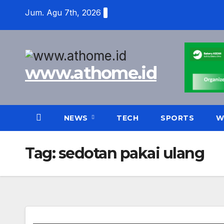
Skip
Jum. Agu 7th, 2026
to
content
www.athome.id
NEWS
TECH
SPORTS
W
Tag:
sedotan pakai ulang